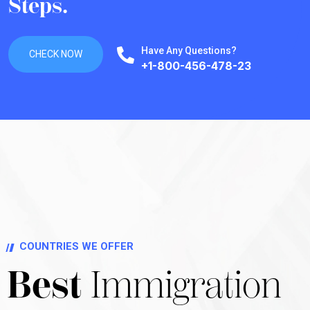
Steps.
Have Any Questions?
CHECK NOW
+1-800-456-478-23
COUNTRIES WE OFFER
Best
Immigration