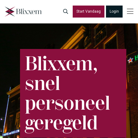
Start Vandaag
Login
Blixxem,
snel
personeel
geregeld